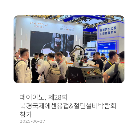
페어이노, 제28회
북경국제에센용접&절단설비박람회
참가
2025-06-27