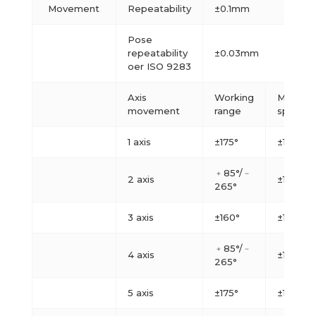
Movement
Repeatability
±0.1mm
Pose
repeatability
±0.03mm
oer ISO 9283
Axis
Working
Maximu
movement
range
speed
1 axis
±175°
±120°/s
﹢85°/﹣
2 axis
±120°/s
265°
3 axis
±160°
±120°/s
﹢85°/﹣
4 axis
±180°/s
265°
5 axis
±175°
±180°/s