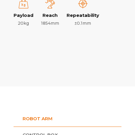
Payload
Reach
Repeatability
20kg
1854mm
±0.1mm
ROBOT ARM
CONTROL BOX