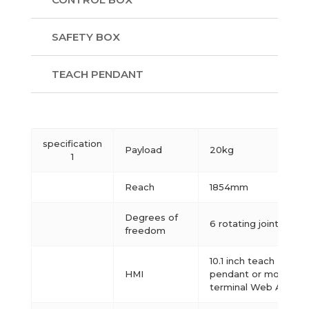
SAFETY BOX
TEACH PENDANT
specification
Payload
20kg
1
Reach
1854mm
Degrees of
6 rotating joints
freedom
10.1 inch teach
HMI
pendant or mobile
terminal Web APP