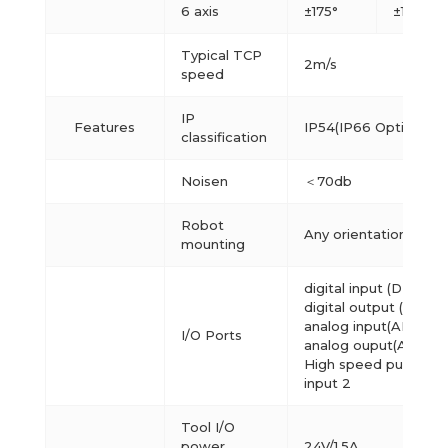
6 axis
±175°
±180°/s
Typical TCP
2m/s
speed
IP
Features
IP54(IP66 Optional)
classification
Noisen
＜70db
Robot
Any orientation
mounting
digital input (DI) 2
digital output (DO) 2
analog input(AI) 2
I/O Ports
analog ouput(AO) 2
High speed pulse
input 2
Tool I/O
power
24V/1.5A