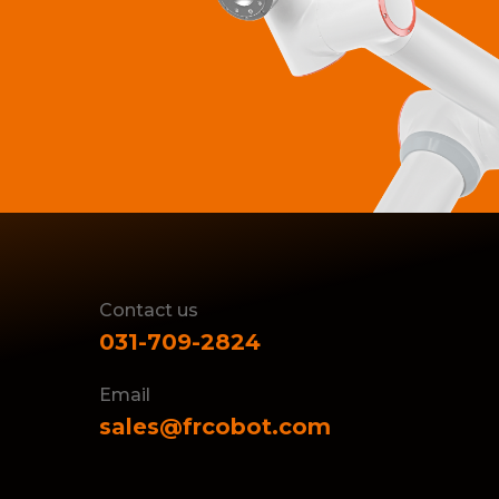
Contact us
031-709-2824
Email
sales@frcobot.com