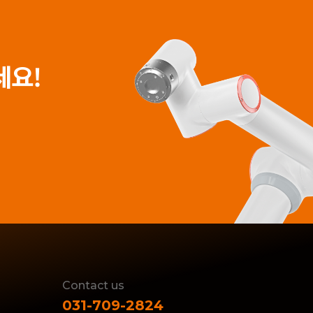
세요!
Contact us
031-709-2824