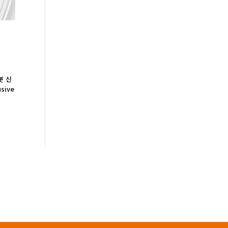
봇 신
sive