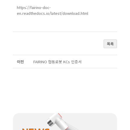
https://fairino-doc-
en.readthedocs.io/latest/download.html
목록
이전
FAIRINO 협동로봇 KCs 인증서