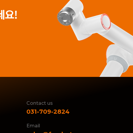
세요!
Contact us
031-709-2824
Email